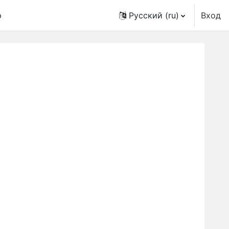
p
Русский ‎(ru)‎
Вход