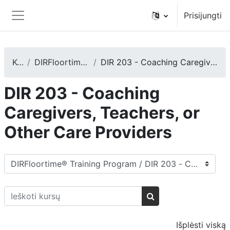
Pereiti į pagrindinį turinį
Prisijungti
Šoninis skydelis
Kursai
DIRFloortime® Training Program
DIR 203 - Coaching Caregivers, Teachers, or Other Care Providers
DIR 203 - Coaching
Caregivers, Teachers, or
Other Care Providers
Kursų kategorijos
Ieškoti kursų
Ieškoti kursų
Išplėsti viską