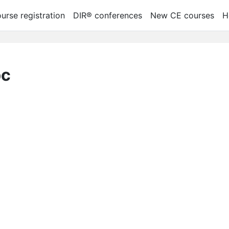
urse registration
DIR® conferences
New CE courses
H
рс