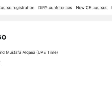
ourse registration
DIR® conferences
New CE courses
so
and Mustafa Alqaisi (UAE Time)
i