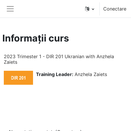
Sari la conţinutul principal
Conectare
Panou lateral
Informații curs
2023 Trimester 1 - DIR 201 Ukranian with Anzhela
Zaiets
Training Leader:
Anzhela Zaiets