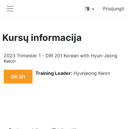
Pereiti į pagrindinį turinį
Prisijungti
Šoninis skydelis
Kursų informacija
2023 Trimester 1 - DIR 201 Korean with Hyun-Jeong
Kwon
Training Leader:
Hyunjeong Kwon