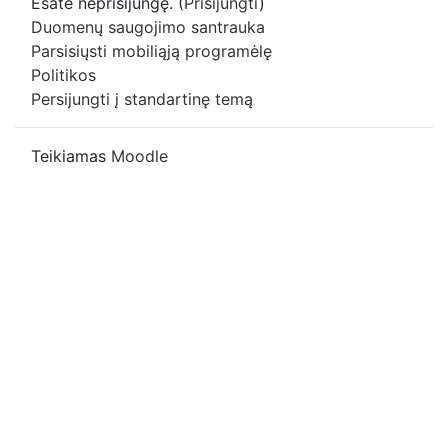
Esate neprisijungę. (
Prisijungti
)
Duomenų saugojimo santrauka
Parsisiųsti mobiliąją programėlę
Politikos
Persijungti į standartinę temą
Teikiamas
Moodle