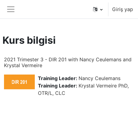
Ana içeriğe git
Giriş yap
Yan panel
Kurs bilgisi
2021 Trimester 3 - DIR 201 with Nancy Ceulemans and
Krystal Vermeire
Training Leader:
Nancy Ceulemans
Training Leader:
Krystal Vermeire PhD,
OTR/L, CLC