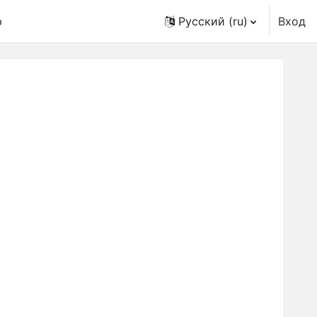
p
Русский ‎(ru)‎
Вход