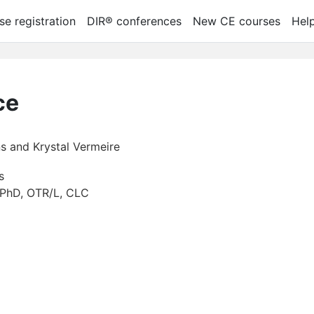
se registration
DIR® conferences
New CE courses
Hel
се
s and Krystal Vermeire
s
 PhD, OTR/L, CLC