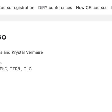
ourse registration
DIR® conferences
New CE courses
so
s and Krystal Vermeire
s
 PhD, OTR/L, CLC