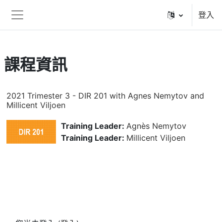
跳至主內容
登入
側板
課程資訊
2021 Trimester 3 - DIR 201 with Agnes Nemytov and
Millicent Viljoen
Training Leader:
Agnès Nemytov
Training Leader:
Millicent Viljoen