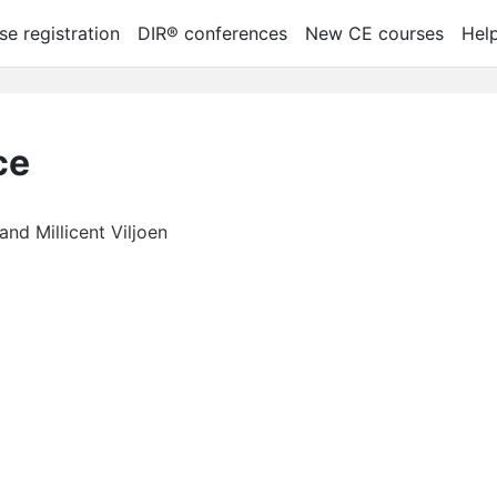
se registration
DIR® conferences
New CE courses
Hel
се
nd Millicent Viljoen