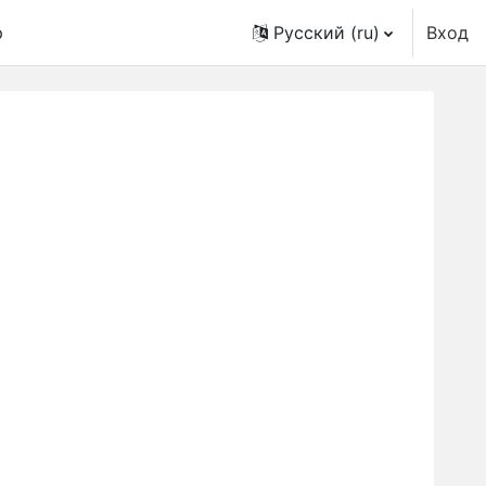
p
Русский ‎(ru)‎
Вход