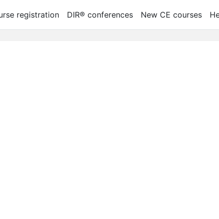
rse registration
DIR® conferences
New CE courses
He