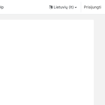
lp
Lietuvių ‎(lt)‎
Prisijungti