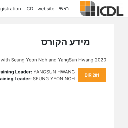
ילוג לתוכן הראשי
ראשי
ICDL website
gistration
מידע הקורס
2020 Trimester 3 - DIR 201 with Seung Yeon Noh and YangSun Hwang
raining Leader:
YANGSUN HWANG
aining Leader:
SEUNG YEON NOH