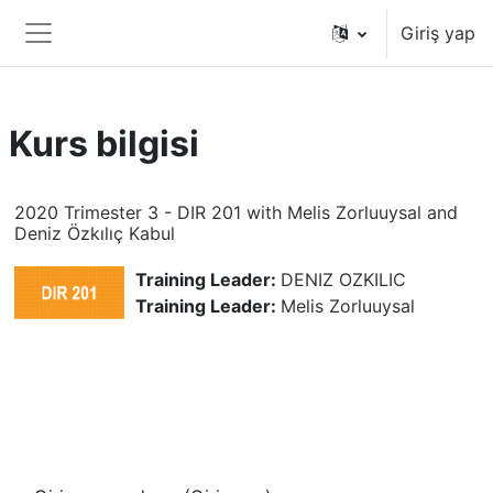
Ana içeriğe git
Giriş yap
Yan panel
Kurs bilgisi
2020 Trimester 3 - DIR 201 with Melis Zorluuysal and
Deniz Özkılıç Kabul
Training Leader:
DENIZ OZKILIC
Training Leader:
Melis Zorluuysal