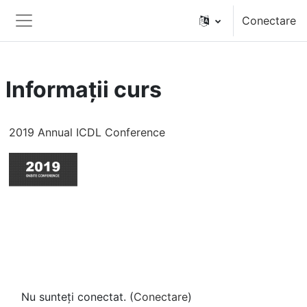
Sari la conţinutul principal
Conectare
Panou lateral
Informații curs
2019 Annual ICDL Conference
Nu sunteți conectat. (
Conectare
)