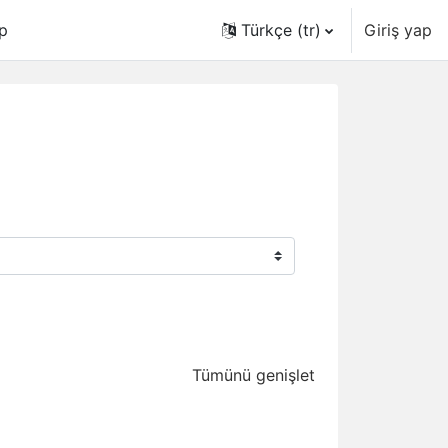
p
Türkçe ‎(tr)‎
Giriş yap
Tümünü genişlet