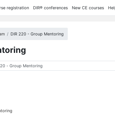
se registration
DIR® conferences
New CE courses
Hel
ram
DIR 220 - Group Mentoring
ntoring
ları ara
toring