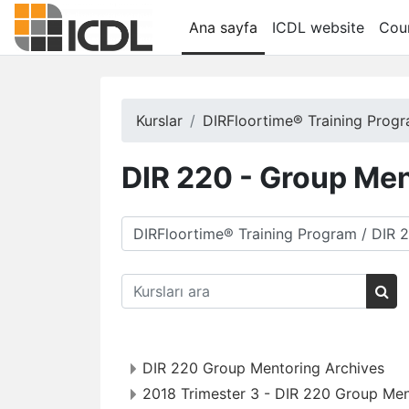
Ana içeriğe git
Ana sayfa
ICDL website
Cour
Kurslar
DIRFloortime® Training Prog
DIR 220 - Group Me
Kurs Kategorileri
Kursları ara
Kurs
DIR 220 Group Mentoring Archives
2018 Trimester 3 - DIR 220 Group Men