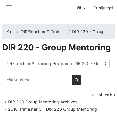
Pereiti į pagrindinį turinį
Prisijungti
Šoninis skydelis
Kursai
DIRFloortime® Training Program
DIR 220 - Group Mentoring
DIR 220 - Group Mentoring
Kursų kategorijos
Ieškoti kursų
Ieškoti kursų
Išplėsti viską
DIR 220 Group Mentoring Archives
2018 Trimester 3 - DIR 220 Group Mentoring