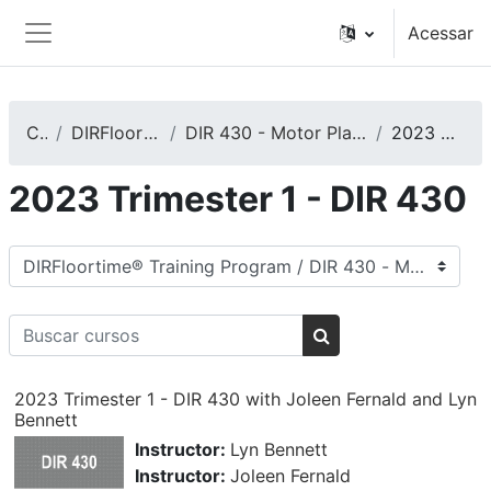
Ir para o conteúdo principal
Acessar
Painel lateral
Cursos
DIRFloortime® Training Program
DIR 430 - Motor Planning: It Impacts Communication and More
2023 Trimester 1 - DIR 430
2023 Trimester 1 - DIR 430
Categorias de Cursos
Buscar cursos
Buscar cursos
2023 Trimester 1 - DIR 430 with Joleen Fernald and Lyn
Bennett
Instructor:
Lyn Bennett
Instructor:
Joleen Fernald