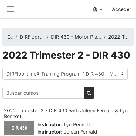
Salta al contenido principal
Acceder
Panel lateral
Cursos
DIRFloortime® Training Program
DIR 430 - Motor Planning: It Impacts Communication and More
2022 Trimester 2 - DIR 430
2022 Trimester 2 - DIR 430
Categorías
Buscar cursos
Buscar cursos
2022 Trimester 2 - DIR 430 with Joleen Fernald & Lyn
Bennett
Instructor:
Lyn Bennett
Instructor:
Joleen Fernald