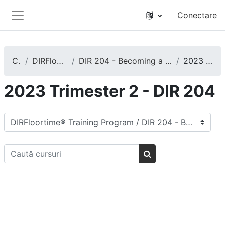
Sari la conţinutul principal
Conectare
Panou lateral
Cursuri
DIRFloortime® Training Program
DIR 204 - Becoming a Training Leader and/or an Expert DIRFloortime Provider
2023 Trimester 2 - DIR 204
2023 Trimester 2 - DIR 204
Categorii curs
Caută cursuri
Caută cursuri