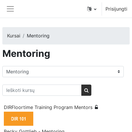
Pereiti į pagrindinį turinį
Prisijungti
Šoninis skydelis
Kursai
Mentoring
Mentoring
Kursų kategorijos
Ieškoti kursų
Ieškoti kursų
DIRFloortime Training Program Mentors
Becky Gottlieb - Mentoring