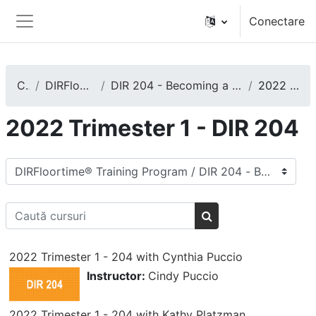
Salt la conţinutul principal
Conectare
Panou lateral
Cursuri
DIRFloortime® Training Program
DIR 204 - Becoming a Training Leader and/or an Expert DIRFloortime Provider
2022 Trimester 1 - DIR 204
2022 Trimester 1 - DIR 204
Categorii curs
Caută cursuri
Caută cursuri
2022 Trimester 1 - 204 with Cynthia Puccio
Instructor:
Cindy Puccio
2022 Trimester 1 - 204 with Kathy Platzman