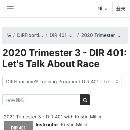
跳到主要内容
登录
停靠面板
课程
DIRFloortime® Training Program
DIR 401 - Let's Talk About Race
2020 Trimester 3 - DIR 401: Let's Talk About Race
2020 Trimester 3 - DIR 401:
Let's Talk About Race
课程类别
搜索课程
搜索课程
2021 Trimester 3 - DIR 401 with Kristin Miller
Instructor:
Kristin Miller