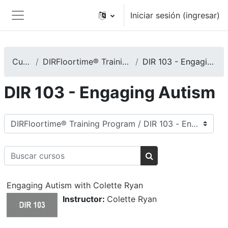
Saltar al contenido principal
Iniciar sesión (ingresar)
Pánel lateral
Cursos
DIRFloortime® Training Program
DIR 103 - Engaging Autism
DIR 103 - Engaging Autism
Categorías
Buscar cursos
Buscar cursos
Engaging Autism with Colette Ryan
Instructor:
Colette Ryan