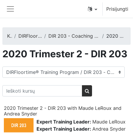
Pereiti į pagrindinį turinį
Prisijungti
Šoninis skydelis
Kursai
DIRFloortime® Training Program
DIR 203 - Coaching Caregivers, Teachers, or Other Care Providers
2020 Trimester 2 - DIR 203
2020 Trimester 2 - DIR 203
Kursų kategorijos
Ieškoti kursų
Ieškoti kursų
2020 Trimester 2 - DIR 203 with Maude LeRoux and
Andrea Snyder
Expert Training Leader:
Maude LeRoux
Expert Training Leader:
Andrea Snyder