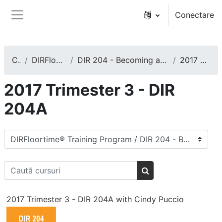
Sari la conţinutul principal
Conectare
Panou lateral
Cursuri
DIRFloortime® Training Program
DIR 204 - Becoming a Training Leader and/or an Expert DIRFloortime Provider
2017 Trimester 3 - DIR 204A
2017 Trimester 3 - DIR
204A
Categorii curs
Caută cursuri
Caută cursuri
2017 Trimester 3 - DIR 204A with Cindy Puccio