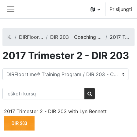
Pereiti į pagrindinį turinį
Prisijungti
Šoninis skydelis
Kursai
DIRFloortime® Training Program
DIR 203 - Coaching Caregivers, Teachers, or Other Care Providers
2017 Trimester 2 - DIR 203
2017 Trimester 2 - DIR 203
Kursų kategorijos
Ieškoti kursų
Ieškoti kursų
2017 Trimester 2 - DIR 203 with Lyn Bennett