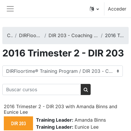
Salta al contenido principal
Acceder
Panel lateral
Cursos
DIRFloortime® Training Program
DIR 203 - Coaching Caregivers, Teachers, or Other Care Providers
2016 Trimester 2 - DIR 203
2016 Trimester 2 - DIR 203
Categorías
Buscar cursos
Buscar cursos
2016 Trimester 2 - DIR 203 with Amanda Binns and
Eunice Lee
Training Leader:
Amanda Binns
Training Leader:
Eunice Lee