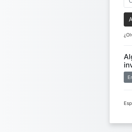
¿Ol
Al
in
E
Esp