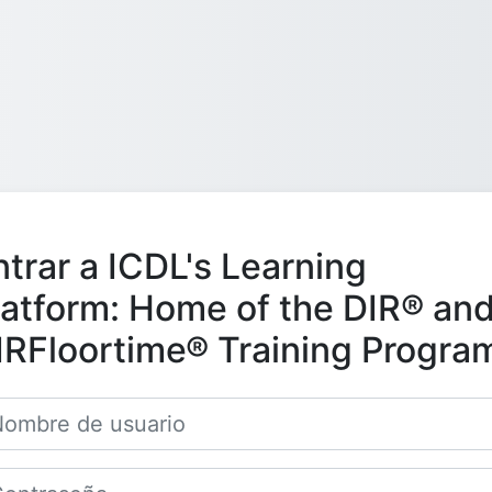
ntrar a ICDL's Learning
latform: Home of the DIR® an
IRFloortime® Training Progra
bre de usuario
traseña