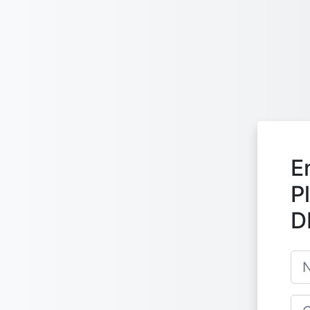
Salta al contenido principal
E
P
D
Nom
Con